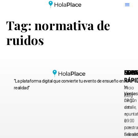
Tag:
normativa de
ruidos
HORA
ENLA
NEWS
RÁPI
Lunes
No
“La plataforma digital que convierte tu evento de ensueño en
–
te
realidad”
Inicio
Viernes
pierdas
Blog
09:00
ningún
am
detalle,
–
apunta
09:00
a
pm
nuestr
Sábad
newslet